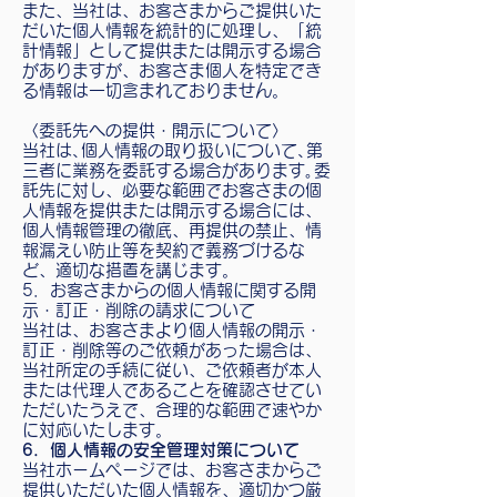
また、当社は、お客さまからご提供いた
だいた個人情報を統計的に処理し、「統
計情報」として提供または開示する場合
がありますが、お客さま個人を特定でき
る情報は一切含まれておりません。
〈委託先への提供・開示について〉
当社は､個人情報の取り扱いについて､第
三者に業務を委託する場合があります｡委
託先に対し、必要な範囲でお客さまの個
人情報を提供または開示する場合には、
個人情報管理の徹底、再提供の禁止、情
報漏えい防止等を契約で義務づけるな
ど、適切な措置を講じます。
5．お客さまからの個人情報に関する開
示・訂正・削除の請求について
当社は、お客さまより個人情報の開示・
訂正・削除等のご依頼があった場合は、
当社所定の手続に従い、ご依頼者が本人
または代理人であることを確認させてい
ただいたうえで、合理的な範囲で速やか
に対応いたします。
6．個人情報の安全管理対策について
当社ホームページでは、お客さまからご
提供いただいた個人情報を、適切かつ厳