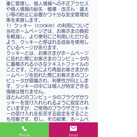
重に管理し、個人情報への不正アクセス
や個人情報の紛失・破壊・改ざん・漏え
い等の防止に必要かつ十分な安全管理対
策を実施します。
1）クッキー（cookie）の利用について
当社ホームページでは、お客さまの負担
を軽減し、より便利にご利用いただける
よう、クッキーと呼ばれる技術を使用し
ているページがあります。
クッキーとは、お客さまがホームページ
に訪れた際にお客さまのコンピュータ内
に蓄積される小さなテキストファイルの
ことです。これにより再度お客さまがホ
ームページを訪れた際にお客さまのコン
ピュータが認識され、利便性が向上しま
す。クッキーの中には個人が特定できる
情報は残りません。
ほとんどのコンピュータのブラウザがク
ッキーを受け入れられるように設定され
ていますが、ご使用のブラウザでクッキ
ーの受け入れを拒否する設定をすること
も可能です。但し、その結果、ホームペ
ージの一部の機能が正常に作動しない場
合がありますのでご了承ください。
Phone
Email
2）他サイトのリンクについて